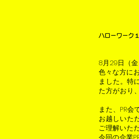
ハローワーク１
8月29日（
色々な方に
ました。特
た方がおり
また、PR
お越しいた
ご理解いた
今回の企業