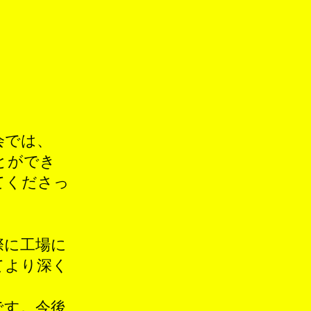
会では、
とができ
てくださっ
際に工場に
てより深く
です。今後